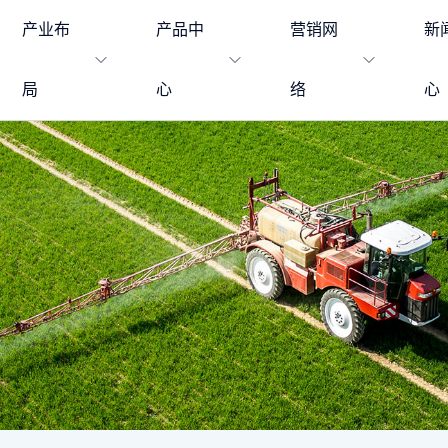
产业布
产品中
营销网
新
局
心
络
心